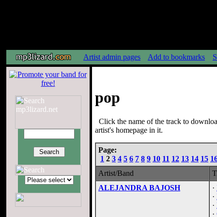
Artist admin pages
Add to bookmarks
S
pop
Click the name of the track to downloa
artist's homepage in it.
Page:
1
2
3
4
5
6
7
8
9
10
11
12
13
14
15
1
Artist/Band
T
ALEJANDRA BAJOSH
·
·
·
·