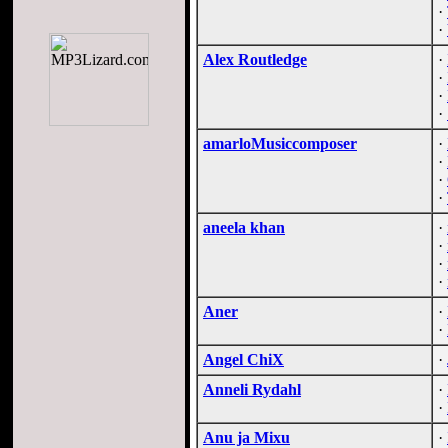
·
·
Alex Routledge
·
·
·
·
amarloMusiccomposer
·
·
·
·
aneela khan
·
·
·
·
Aner
·
·
Angel ChiX
·
Anneli Rydahl
·
·
Anu ja Mixu
·