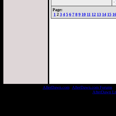
·
Page:
1
2
3
4
5
6
7
8
9
10
11
12
13
14
15
1
AfterDawn.com
|
AfterDawn.com Forums
| 
© 1999-2026
AfterDawn Lt
Page